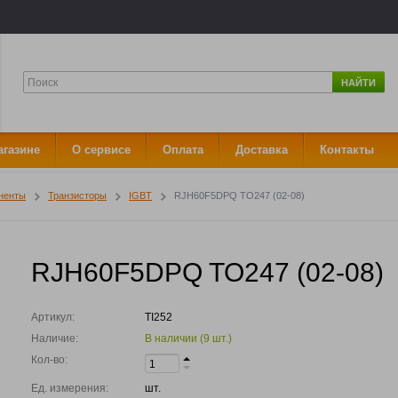
НАЙТИ
агазине
О сервисе
Оплата
Доставка
Контакты
ненты
Транзисторы
IGBT
RJH60F5DPQ TO247 (02-08)
RJH60F5DPQ TO247 (02-08)
Артикул:
TI252
Наличие:
В наличии (9
шт.
)
Кол-во:
Ед. измерения:
шт.