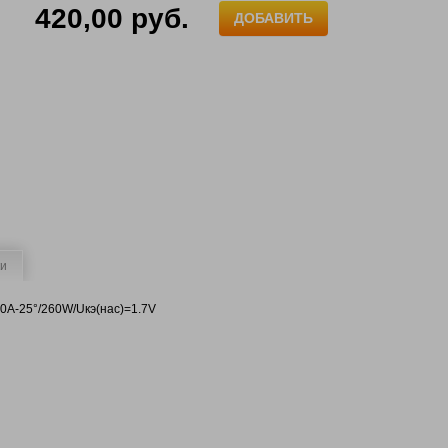
420,00 руб.
ДОБАВИТЬ
ки
80A-25°/260W/Uкэ(нас)=1.7V