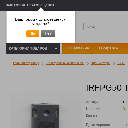
ВАШ ГОРОД:
БЛАГОВЕЩЕНСК
Ваш город - Благовещенск,
угадали?
Да
Нет
О магазине
О сервисе
КАТЕГОРИИ ТОВАРОВ
Главная страница
Электронные компоненты
Транзисторы
IGBT
IRFPG50 T
Артикул:
T3
Наличие:
В н
Кол-во:
Ед. измерения:
шт.