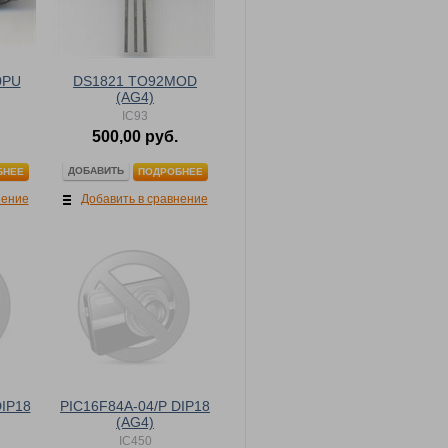
0PU
DS1821 TO92MOD
(AG4)
IC93
500,00 руб.
ДОБАВИТЬ
БНЕЕ
ПОДРОБНЕЕ
нение
Добавить в сравнение
DIP18
PIC16F84A-04/P DIP18
(AG4)
IC450