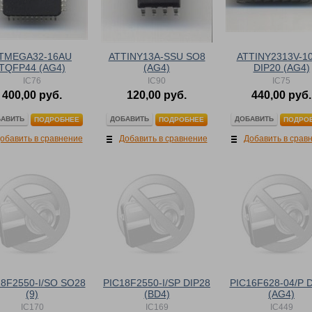
TMEGA32-16AU
ATTINY13A-SSU SO8
ATTINY2313V-1
TQFP44 (AG4)
(AG4)
DIP20 (AG4)
IC76
IC90
IC75
400,00 руб.
120,00 руб.
440,00 руб.
АВИТЬ
ДОБАВИТЬ
ДОБАВИТЬ
ПОДРОБНЕЕ
ПОДРОБНЕЕ
ПОДРО
обавить в сравнение
Добавить в сравнение
Добавить в срав
18F2550-I/SO SO28
PIC18F2550-I/SP DIP28
PIC16F628-04/P 
(9)
(BD4)
(AG4)
IC170
IC169
IC449