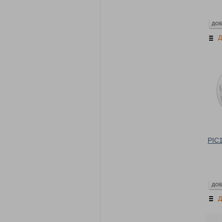
ДОБ
Д
PIC
ДОБ
Д